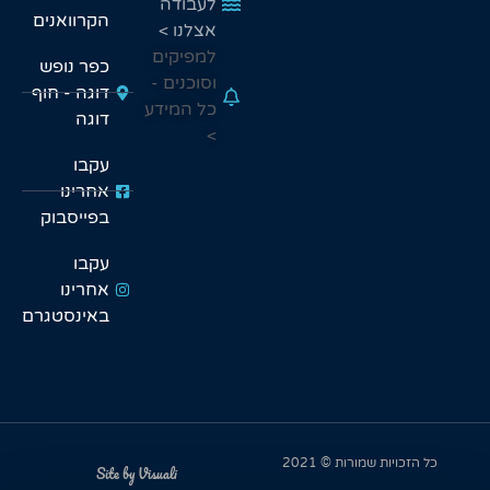
לעבודה
הקרוואנים
אצלנו >
למפיקים
כפר נופש
וסוכנים -
דוגה - חוף
כל המידע
דוגה
>
עקבו
אחרינו
בפייסבוק
עקבו
אחרינו
באינסטגרם
 שמורות © 2021
Site by Visuali