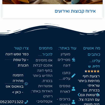
קבוצות ואירועים
עוד באתר:
מוזמנים
צרו קשר
מועדון
כפר נופש דוגה
להכיר…
מטיילים
- על שפת
אנו מזמינים
דוגה
הכנרת
אתכם לבלות
איתי. ח
שיר. מ
אורלי. ש
בחוף דוגה
★
★
★
★
★
★
★
★
★
★
★
★
★
★
★
כתבו
הזמנה
החדיש ביותר
השילוב
במרחק של
סוף סוף מקום
עלינו....
ותר
המנצח של
רבע שעה,
מהירה
עם אוהלים
בכנרת.
סתלבט
מצאנו מסלול
מרווחים
טפסים
אפשרויות
בוואטס אפ
בכנרת עם
מים שהתאים
שמתאימים
האירוח באתר:
לאורח
- כאן >
ם
פעילות
לכולנו
גם למשפחות
ריזורט
ברוכים -
ל.
קיאקים
במג'רסה -
גדולות
אקסלוסיבי
0523071322
ורייזרים
היה פשוט
ריזורט