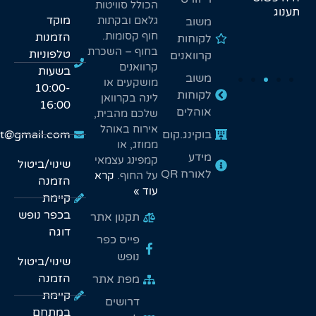
הכולל סוויטות
שלקחנו
כייף גם לנו
מוקד
גלאם ובקתות
משוב
לילדים. הם
וגם לילדים.
חוף קסומות.
הזמנות
לקוחות
פשוט לא רצו
בחוף – השכרת
לחזור הביתה
טלפוניות
קרוואנים
קרוואנים
בשעות
משוב
מושקעים או
10:00-
לקוחות
לינה בקרוואן
16:00
אוהלים
שלכם מהבית,
אירוח באוהל
בוקינג.קום
duga.kineret@gmail.com
ממוזג, או
מידע
קמפינג עצמאי
שינוי/ביטול
לאורח QR
על החוף.
קרא
הזמנה
עוד »
קיימת
בכפר נופש
תקנון אתר
דוגה
פייס כפר
נופש
שינוי/ביטול
הזמנה
מפת אתר
קיימת
דרושים
במתחם