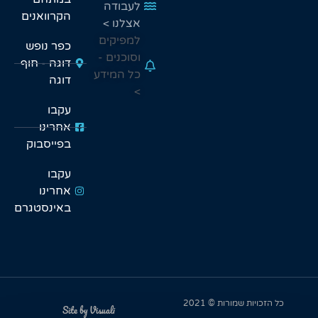
לעבודה
הקרוואנים
אצלנו >
למפיקים
כפר נופש
וסוכנים -
דוגה - חוף
כל המידע
דוגה
>
עקבו
אחרינו
בפייסבוק
עקבו
אחרינו
באינסטגרם
 שמורות © 2021
Site by Visuali