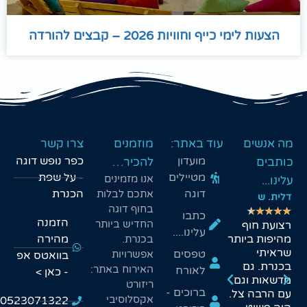
ייף וחוויות 2026 – קבצים להורדה
עוד באתר:
מוזמנים
צרו קשר
מועדון
כפר נופש דוגה
להכיר…
מטיילים
- על שפת
אנו מזמינים
דוגה
הכנרת
אתכם לבלות
שיר. מ
אורלי. ש
בחוף דוגה
★
★
★
★
★
★
★
★
★
★
כתבו
הזמנה
החדיש ביותר
במרחק של
סוף סוף מקום
עלינו....
רבע שעה,
עם אוהלים
מהירה
בכנרת.
מצאנו מסלול
מרווחים
טפסים
אפשרויות
בוואטס אפ
מים שהתאים
שמתאימים
האירוח באתר:
לאורח
- כאן >
לכולנו
גם למשפחות
ריזורט
ברוכים -
במג'רסה -
גדולות
אקסלוסיבי
0523071322