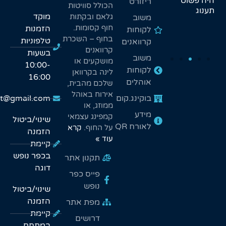
היה פשוט
ריזורט
הכולל סוויטות
כייף גם לנו
מוקד
גלאם ובקתות
משוב
ם
וגם לילדים.
חוף קסומות.
הזמנות
לקוחות
צו
בחוף – השכרת
תה
טלפוניות
קרוואנים
קרוואנים
בשעות
משוב
מושקעים או
10:00-
לקוחות
לינה בקרוואן
16:00
אוהלים
שלכם מהבית,
אירוח באוהל
בוקינג.קום
duga.kineret@gmail.com
ממוזג, או
מידע
קמפינג עצמאי
שינוי/ביטול
לאורח QR
על החוף.
קרא
הזמנה
עוד »
קיימת
בכפר נופש
תקנון אתר
דוגה
פייס כפר
נופש
שינוי/ביטול
הזמנה
מפת אתר
קיימת
דרושים
במתחם